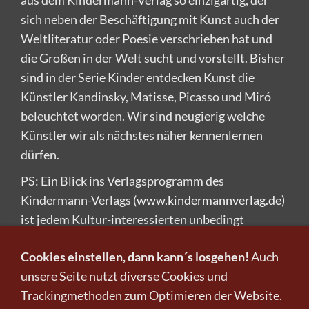
aus dem Kindermann-Verlag so einzigartig, der
sich neben der Beschäftigung mit Kunst auch der
Weltliteratur oder Poesie verschrieben hat und
die Großen in der Welt sucht und vorstellt. Bisher
sind in der Serie Kinder entdecken Kunst die
Künstler Kandinsky, Matisse, Picasso und Miró
beleuchtet worden. Wir sind neugierig welche
Künstler wir als nächstes näher kennenlernen
dürfen.
PS: Ein Blick ins Verlagsprogramm des
Kindermann-Verlags (
www.kindermannverlag.de
)
ist jedem Kultur-interessierten unbedingt
empfohlen und wer Kinder mitnehmen will auf die
Cookies einstellen, dann kann´s losgehen!
Auch
Reise durch die Zeit, die man kennen sollte, um
unsere Seite nutzt diverse Cookies und
das Heute zu verstehen, der sollte einen Blick in
Trackingmethoden zum Optimieren der Website.
die Leseproben als „Kultur-appetizer“ werfen.