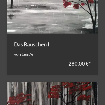
Das Rauschen I
von LemAn
280,00 €
*