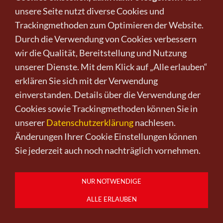
unsere Seite nutzt diverse Cookies und
Trackingmethoden zum Optimieren der Website.
Durch die Verwendung von Cookies verbessern
Lebensbaum II (Diptychon)
wir die Qualität, Bereitstellung und Nutzung
von LemAn
unserer Dienste. Mit dem Klick auf „Alle erlauben“
erklären Sie sich mit der Verwendung
150,00 €
*
einverstanden. Details über die Verwendung der
Cookies sowie Trackingmethoden können Sie in
unserer
Datenschutzerklärung
nachlesen.
Änderungen Ihrer Cookie Einstellungen können
Sie jederzeit auch noch nachträglich vornehmen.
NUR NOTWENDIGE
ALLE ERLAUBEN