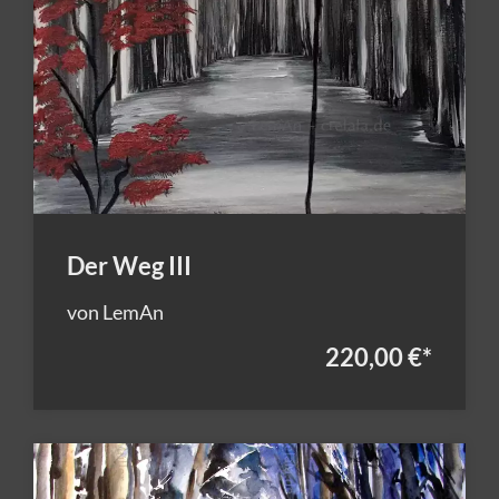
Der Weg III
von LemAn
220,00 €
*