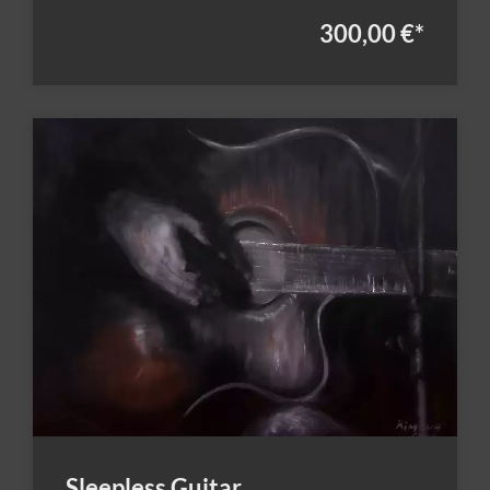
300,00 €
*
Sleepless Guitar