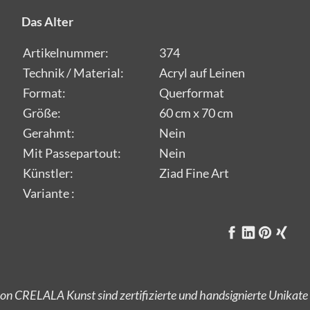
Das Alter
Artikelnummer:
374
Technik / Material:
Acryl auf Leinen
Format:
Querformat
Größe:
60 cm x 70 cm
Gerahmt:
Nein
Mit Passepartout:
Nein
Künstler:
Ziad Fine Art
Variante :
on CRELALA Kunst sind zertifizierte und handsignierte Unikate
Versandkostenfrei bestellen!