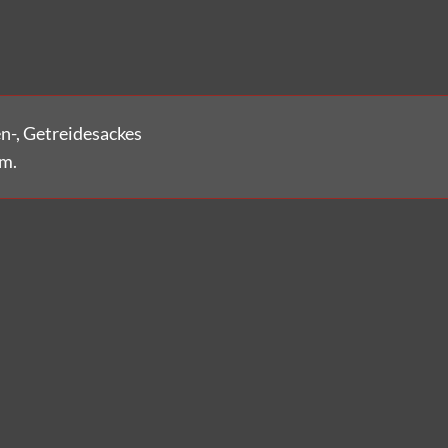
en-, Getreidesackes
cm.