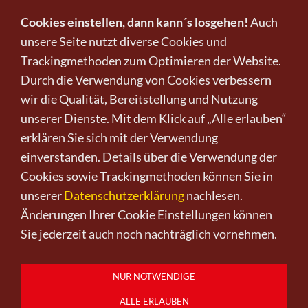
Cookies einstellen, dann kann´s losgehen!
Auch
unsere Seite nutzt diverse Cookies und
Trackingmethoden zum Optimieren der Website.
Infos zu Verkauf und Versand!
Durch die Verwendung von Cookies verbessern
wir die Qualität, Bereitstellung und Nutzung
KUNST KAUFEN BEI CRELALA
unserer Dienste. Mit dem Klick auf „Alle erlauben“
erklären Sie sich mit der Verwendung
einverstanden. Details über die Verwendung der
Cookies sowie Trackingmethoden können Sie in
unserer
Datenschutzerklärung
nachlesen.
Änderungen Ihrer Cookie Einstellungen können
Kunst kaufen
Kunst verkaufen
Kontakt
Wir
Newsletter
Datenschutz
Sie jederzeit auch noch nachträglich vornehmen.
Impressum
AGB
Widerruf
0151-21315985
D-64625 Bensheim
NUR NOTWENDIGE
ALLE ERLAUBEN