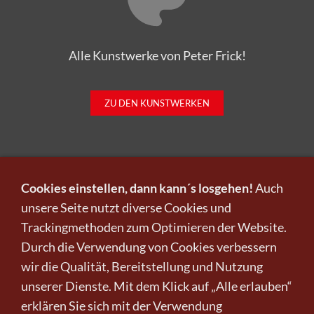
Alle Kunstwerke von Peter Frick!
ZU DEN KUNSTWERKEN
Cookies einstellen, dann kann´s losgehen!
Auch
unsere Seite nutzt diverse Cookies und
Trackingmethoden zum Optimieren der Website.
Infos zu Verkauf und Versand!
Durch die Verwendung von Cookies verbessern
wir die Qualität, Bereitstellung und Nutzung
KUNST KAUFEN BEI CRELALA
unserer Dienste. Mit dem Klick auf „Alle erlauben“
erklären Sie sich mit der Verwendung