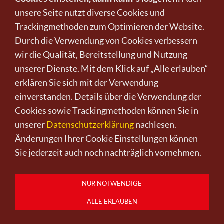
unsere Seite nutzt diverse Cookies und
Trackingmethoden zum Optimieren der Website.
Durch die Verwendung von Cookies verbessern
Infos zu Verkauf und Versand!
wir die Qualität, Bereitstellung und Nutzung
unserer Dienste. Mit dem Klick auf „Alle erlauben“
erklären Sie sich mit der Verwendung
KUNST KAUFEN BEI CRELALA
einverstanden. Details über die Verwendung der
Cookies sowie Trackingmethoden können Sie in
unserer
Datenschutzerklärung
nachlesen.
Änderungen Ihrer Cookie Einstellungen können
Sie jederzeit auch noch nachträglich vornehmen.
Kunst kaufen
Kunst verkaufen
Kontakt
Wir
Newsletter
Datenschutz
Impressum
AGB
Widerruf
NUR NOTWENDIGE
0151-21315985
D-64625 Bensheim
ALLE ERLAUBEN