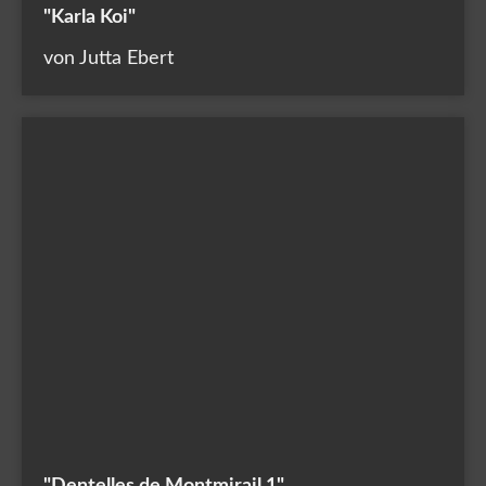
"Karla Koi"
von Jutta Ebert
"Dentelles de Montmirail 1"