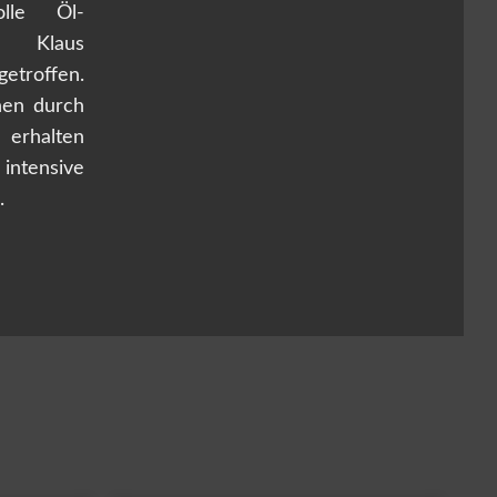
olle Öl-
n Klaus
etroffen.
hen durch
 erhalten
tensive
.