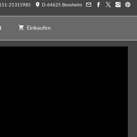
151-21315985
D-64625 Bensheim
t
Einkaufen