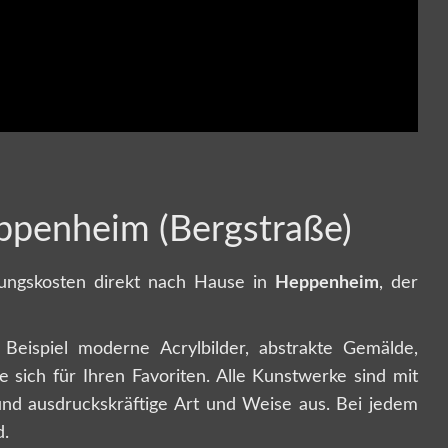
eppenheim (Bergstraße)
ungskosten direkt nach Hause in
Heppenheim
, der
eispiel moderne Acrylbilder, abstrakte Gemälde,
 sich für Ihren Favoriten. Alle Kunstwerke sind mit
e und ausdruckskräftige Art und Weise aus. Bei jedem
rd.