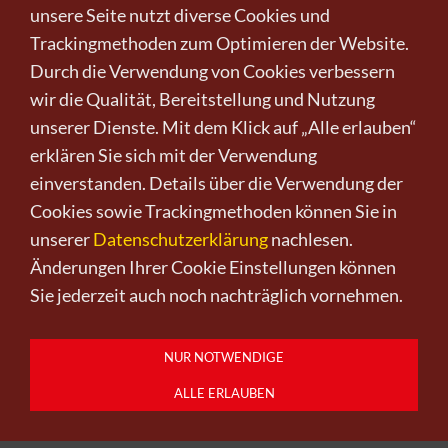
unsere Seite nutzt diverse Cookies und
Wollte man früher noch berühmt werden, will
Trackingmethoden zum Optimieren der Website.
man heute, wenn berühmt, im Alltag anonym sein
Durch die Verwendung von Cookies verbessern
und seine Fehlbarkeit und Lasterhaftigkeit nicht
wir die Qualität, Bereitstellung und Nutzung
ertappt wissen. - Immer schwieriger in Zeiten von
unserer Dienste. Mit dem Klick auf „Alle erlauben“
Smartphones und der ewig möglichen, optischen
erklären Sie sich mit der Verwendung
Abbildbarkeit. - Boehmers Tüten indes offenbaren
einverstanden. Details über die Verwendung der
nichts! Jeder könnte das Motiv gewesen sein.
Cookies sowie Trackingmethoden können Sie in
unserer
Datenschutzerklärung
nachlesen.
Endlich wieder anonym!
Änderungen Ihrer Cookie Einstellungen können
Sie jederzeit auch noch nachträglich vornehmen.
NUR NOTWENDIGE
ALLE ERLAUBEN