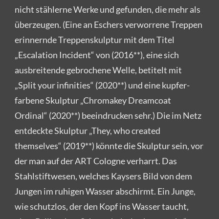
nicht stählerne Werke und gefunden, die mehr als
überzeugen. (Eine an Eschers verworrene Treppen
erinnernde Treppenskulptur mit dem Titel
„Escalation Incident“ von (2016**), eine sich
ausbreitende gebrochene Welle, betitelt mit
„Split your infinities“ (2020**) und eine kupfer-
farbene Skulptur „Chromakey Dreamcoat
Ordinal“ (2020**) beeindrucken sehr.) Die im Netz
entdeckte Skulptur „They, who created
themselves“ (2019**) könnte die Skulptur sein, vor
der man auf der ART Cologne verharrt. Das
Stahlstiftwesen, welches Kaysers Bild von dem
Jungen im ruhigen Wasser abschirmt. Ein Junge,
wie schutzlos, der den Kopf ins Wasser taucht,