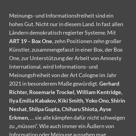
Meinungs- und Informationsfreiheit sind ein
hohes Gut. Nicht nur in diesem Land. In fast allen
Ländern demokratisch regierter Systeme. Mit
ART 19 – Box One
, zehn Positionen zehn großer
Künstler, zusammengefasst in einer Box, der Box
One, zur Unterstützung der Arbeit von Amnesty
International, wird Informations- und
Meinungsfreiheit von der Art Cologne im Jahr
2021 in besonderem Maße gewürdigt.
Gerhard
Richter, Rosemarie Trockel, William Kentridge,
Ilya Emilia Kabakov, Kiki Smith, Yoko Ono, Shirin
Neshat, Shilpa Gupta, Chiharu Shiota, Ayse
Erkmen,
… sie alle kämpfen dafür nicht schweigen
zu „müssen“. Wie auch immer ein Äußern von
Information oder Meinung aussehen mag.