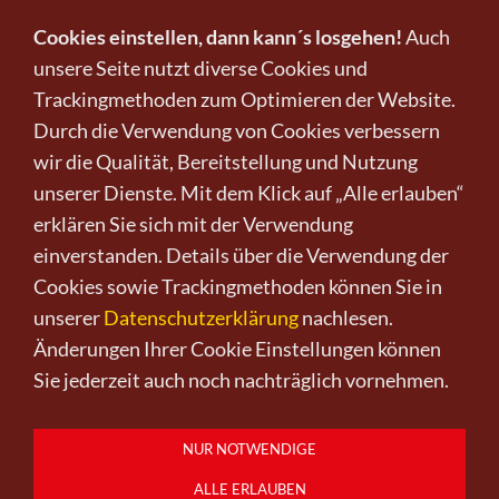
die Kraft der Kunst beim „Managing into the
Cookies einstellen, dann kann´s losgehen!
Auch
future“, die das Gute fokussiert. Wie die Idee eines
unsere Seite nutzt diverse Cookies und
Tomas Saraceno,
welche der Natur neue
Trackingmethoden zum Optimieren der Website.
Möglichkeiten eröffnet, durch die nicht nur dem
Durch die Verwendung von Cookies verbessern
Menschen als Art das Überleben auf diesem
wir die Qualität, Bereitstellung und Nutzung
Planeten gesichert werden.
unserer Dienste. Mit dem Klick auf „Alle erlauben“
erklären Sie sich mit der Verwendung
To be continued.
einverstanden. Details über die Verwendung der
Cookies sowie Trackingmethoden können Sie in
unserer
Datenschutzerklärung
nachlesen.
Änderungen Ihrer Cookie Einstellungen können
Sie jederzeit auch noch nachträglich vornehmen.
Kunst kaufen
Kunst verkaufen
Kontakt
Wir
Newsletter
Datenschutz
NUR NOTWENDIGE
Impressum
AGB
Widerruf
ALLE ERLAUBEN
0151-21315985
D-64625 Bensheim