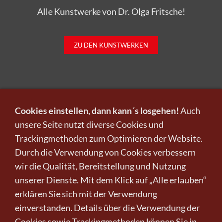
Alle Kunstwerke von Dr. Olga Fritsche!
ZU DEN KUNSTWERKEN
Cookies einstellen, dann kann´s losgehen!
Auch
unsere Seite nutzt diverse Cookies und
Trackingmethoden zum Optimieren der Website.
Infos zu Verkauf und Versand!
Durch die Verwendung von Cookies verbessern
wir die Qualität, Bereitstellung und Nutzung
KUNST KAUFEN BEI CRELALA
unserer Dienste. Mit dem Klick auf „Alle erlauben“
erklären Sie sich mit der Verwendung
einverstanden. Details über die Verwendung der
Cookies sowie Trackingmethoden können Sie in