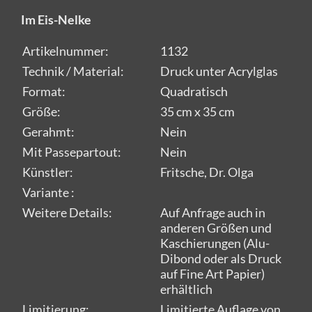
Im Eis-Nelke
Artikelnummer:
1132
Technik / Material:
Druck unter Acrylglas
Format:
Quadratisch
Größe:
35 cm x 35 cm
Gerahmt:
Nein
Mit Passepartout:
Nein
Künstler:
Fritsche, Dr. Olga
Variante :
Weitere Details:
Auf Anfrage auch in
anderen Größen und
Kaschierungen (Alu-
Dibond oder als Druck
auf Fine Art Papier)
erhältlich
Limitierung:
Limitierte Auflage von