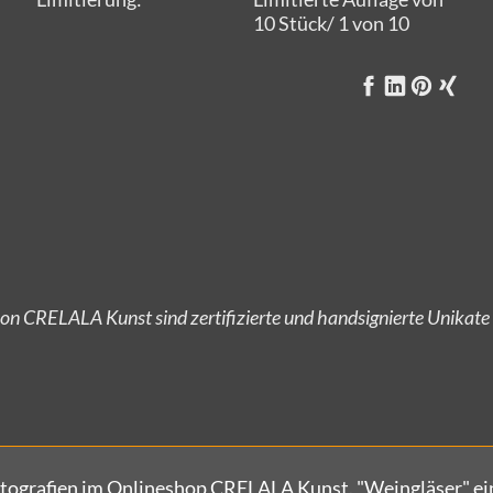
10 Stück/ 1 von 10
on CRELALA Kunst sind zertifizierte und handsignierte Unikate
Versandkostenfrei bestellen!
otografien im Onlineshop CRELALA Kunst. "Weingläser" ei