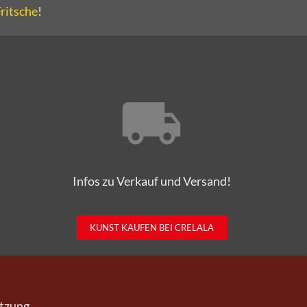
Fritsche
!
Infos zu Verkauf und Versand!
KUNST KAUFEN BEI CRELALA
utzung