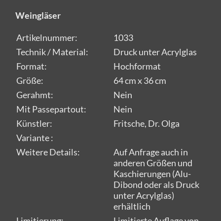
Weingläser
Artikelnummer:
1033
Technik / Material:
Druck unter Acrylglas
Format:
Hochformat
Größe:
64 cm x 36 cm
Gerahmt:
Nein
Mit Passepartout:
Nein
Künstler:
Fritsche, Dr. Olga
Variante :
Weitere Details:
Auf Anfrage auch in
anderen Größen und
Kaschierungen (Alu-
Dibond oder als Druck
unter Acrylglas)
erhältlich
Limitierung:
Limitierte Auflage von