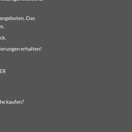
 angeboten. Das
m.
ck.
ierungen erhalten!
ER
che kaufen?