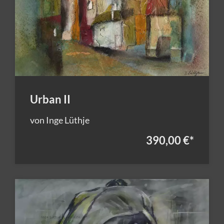
Urban II
von Inge Lüthje
390,00 €
*