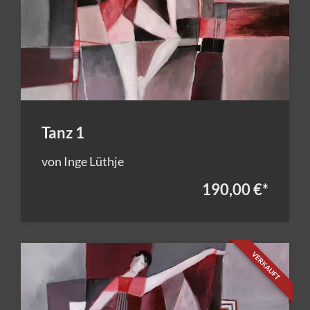
Tanz 1
von Inge Lüthje
190,00 €
*
VERKAUFT