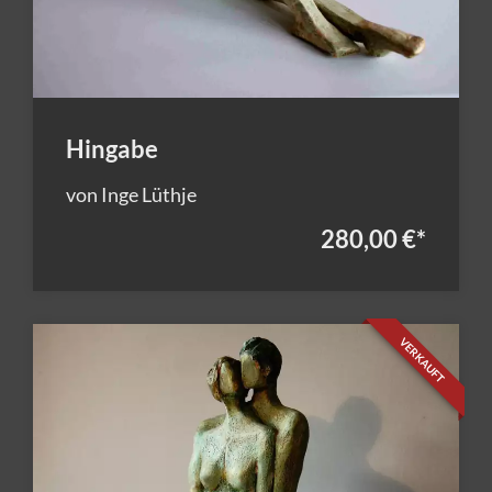
Hingabe
von Inge Lüthje
280,00 €
*
VERKAUFT