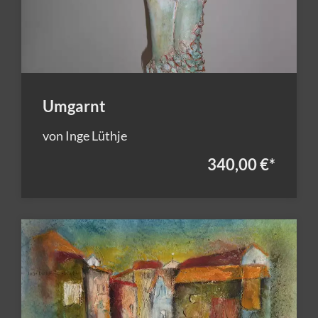
Umgarnt
von Inge Lüthje
340,00 €
*