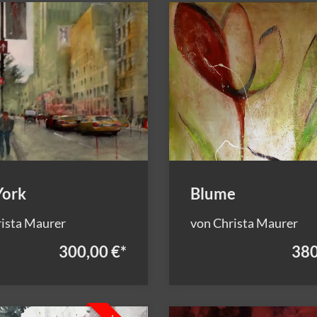
York
Blume
ista Maurer
von Christa Maurer
300,00 €
*
380