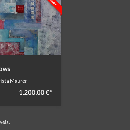
ows
ista Maurer
1.200,00 €
*
weis.