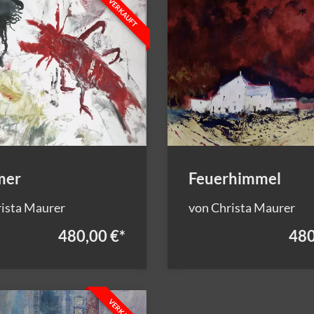
VERKAUFT
er
Feuerhimmel
ista Maurer
von Christa Maurer
480,00 €
*
480
VERKAUFT