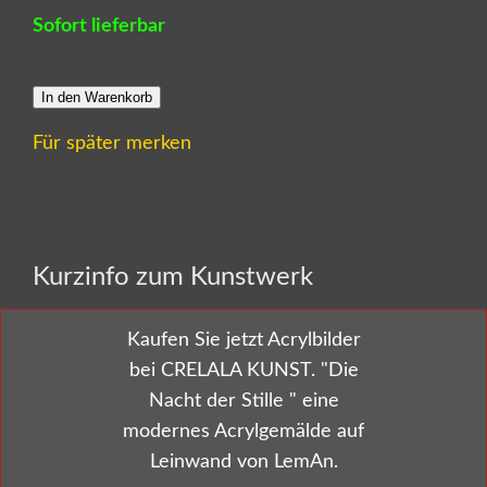
Sofort lieferbar
In den Warenkorb
Für später merken
Alle Kunstwerke von CRELALA Kunst sind
Kurzinfo zum Kunstwerk
zertifizierte und handsignierte Unikate aus
Künstlerhand.
Kaufen Sie jetzt Acrylbilder
bei CRELALA KUNST. "Die
Nacht der Stille " eine
Versandkostenfrei bestellen!
modernes Acrylgemälde auf
Leinwand von LemAn.