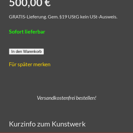
500,00 €
GRATIS-Lieferung. Gem. §19 UStG kein USt-Ausweis.
Sofort lieferbar
In den Warenkorb
Für später merken
Alle Kunstwerke von CRELALA Kunst sind zertifizierte
und handsignierte Unikate aus Künstlerhand.
Versandkostenfrei bestellen!
Kurzinfo zum Kunstwerk