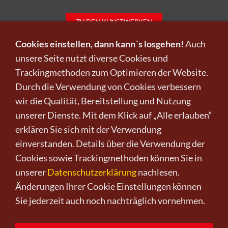
ZU DEN KUNSTWERKEN
Cookies einstellen, dann kann´s losgehen!
Auch
unsere Seite nutzt diverse Cookies und
Trackingmethoden zum Optimieren der Website.
Infos zu Verkauf und Versand!
Durch die Verwendung von Cookies verbessern
wir die Qualität, Bereitstellung und Nutzung
KUNST KAUFEN BEI CRELALA
unserer Dienste. Mit dem Klick auf „Alle erlauben“
erklären Sie sich mit der Verwendung
einverstanden. Details über die Verwendung der
Cookies sowie Trackingmethoden können Sie in
unserer
Datenschutzerklärung
nachlesen.
Änderungen Ihrer Cookie Einstellungen können
Kunst kaufen
Kunst verkaufen
Kontakt
Wir
Newsletter
Datenschutz
Sie jederzeit auch noch nachträglich vornehmen.
Impressum
AGB
Widerruf
0151-21315985
D-64625 Bensheim