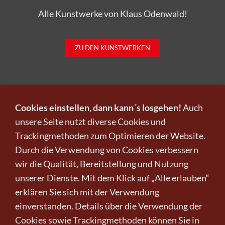
Alle Kunstwerke von Klaus Odenwald!
ZU DEN KUNSTWERKEN
Cookies einstellen, dann kann´s losgehen!
Auch
unsere Seite nutzt diverse Cookies und
Trackingmethoden zum Optimieren der Website.
Infos zu Verkauf und Versand!
Durch die Verwendung von Cookies verbessern
wir die Qualität, Bereitstellung und Nutzung
KUNST KAUFEN BEI CRELALA
unserer Dienste. Mit dem Klick auf „Alle erlauben“
erklären Sie sich mit der Verwendung
einverstanden. Details über die Verwendung der
Cookies sowie Trackingmethoden können Sie in