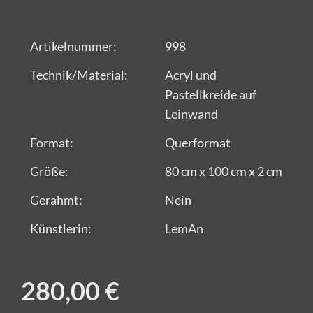
Artikelnummer:
998
Technik/Material:
Acryl und
Pastellkreide auf
Leinwand
Format:
Querformat
Größe:
80 cm x 100 cm x 2 cm
Gerahmt:
Nein
Künstlerin:
LemAn
280,00 €