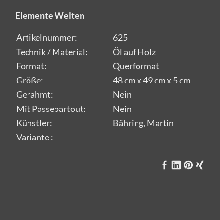
Elemente Welten
Artikelnummer:
625
Technik / Material:
Öl auf Holz
Format:
Querformat
Größe:
48 cm x 49 cm x 5 cm
Gerahmt:
Nein
Mit Passepartout:
Nein
Künstler:
Bähring, Martin
Variante :
on CRELALA Kunst sind zertifizierte und handsignierte Unikate