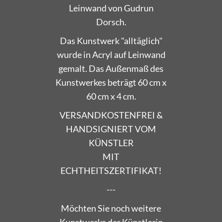
Leinwand von Gudrun
Dorsch.
Das Kunstwerk "alltäglich"
wurde in Acryl auf Leinwand
gemalt. Das Außenmaß des
Kunstwerkes beträgt 60 cm x
60 cm x 4 cm.
VERSANDKOSTENFREI &
HANDSIGNIERT VOM
KÜNSTLER
MIT
ECHTHEITSZERTIFIKAT!
---
Möchten Sie noch weitere
Kunstwerke der Künstlerin