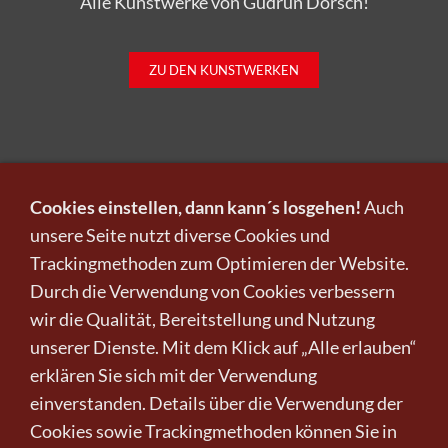
ZU DEN KUNSTWERKEN
Cookies einstellen, dann kann´s losgehen!
Auch
unsere Seite nutzt diverse Cookies und
Trackingmethoden zum Optimieren der Website.
Infos zu Verkauf und Versand!
Durch die Verwendung von Cookies verbessern
wir die Qualität, Bereitstellung und Nutzung
KUNST KAUFEN BEI CRELALA
unserer Dienste. Mit dem Klick auf „Alle erlauben“
erklären Sie sich mit der Verwendung
einverstanden. Details über die Verwendung der
Cookies sowie Trackingmethoden können Sie in