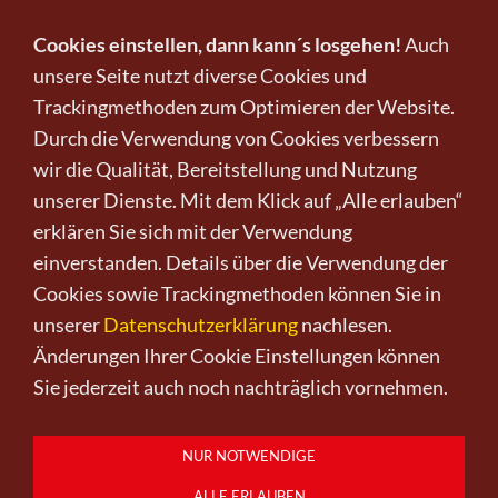
Cookies einstellen, dann kann´s losgehen!
Auch
unsere Seite nutzt diverse Cookies und
Trackingmethoden zum Optimieren der Website.
Infos zu Verkauf und Versand!
Durch die Verwendung von Cookies verbessern
wir die Qualität, Bereitstellung und Nutzung
KUNST KAUFEN BEI CRELALA
unserer Dienste. Mit dem Klick auf „Alle erlauben“
erklären Sie sich mit der Verwendung
einverstanden. Details über die Verwendung der
Cookies sowie Trackingmethoden können Sie in
unserer
Datenschutzerklärung
nachlesen.
Änderungen Ihrer Cookie Einstellungen können
Kunst kaufen
Kunst verkaufen
Kontakt
Wir
Newsletter
Datenschutz
Sie jederzeit auch noch nachträglich vornehmen.
Impressum
AGB
Widerruf
0151-21315985
D-64625 Bensheim
NUR NOTWENDIGE
ALLE ERLAUBEN