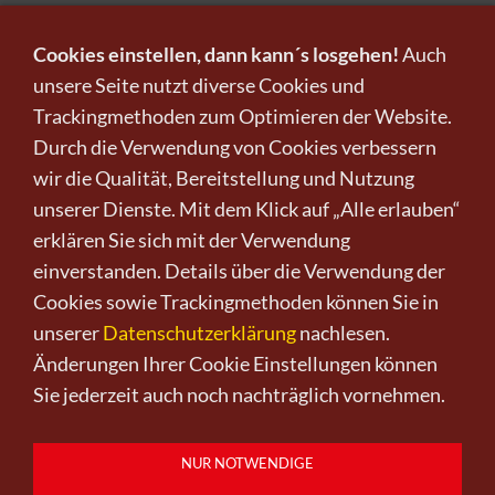
ZU DEN KUNSTWERKEN
Cookies einstellen, dann kann´s losgehen!
Auch
unsere Seite nutzt diverse Cookies und
Trackingmethoden zum Optimieren der Website.
Infos zu Verkauf und Versand!
Durch die Verwendung von Cookies verbessern
wir die Qualität, Bereitstellung und Nutzung
KUNST KAUFEN BEI CRELALA
unserer Dienste. Mit dem Klick auf „Alle erlauben“
erklären Sie sich mit der Verwendung
einverstanden. Details über die Verwendung der
Cookies sowie Trackingmethoden können Sie in
unserer
Datenschutzerklärung
nachlesen.
Änderungen Ihrer Cookie Einstellungen können
Kunst kaufen
Kunst verkaufen
Kontakt
Wir
Newsletter
Datenschutz
Sie jederzeit auch noch nachträglich vornehmen.
Impressum
AGB
Widerruf
0151-21315985
D-64625 Bensheim
NUR NOTWENDIGE