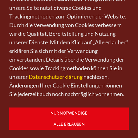
unsere Seite nutzt diverse Cookies und
Trackingmethoden zum Optimieren der Website.
Infos zu Verkauf und Versand!
Durch die Verwendung von Cookies verbessern
wir die Qualität, Bereitstellung und Nutzung
KUNST KAUFEN BEI CRELALA
unserer Dienste. Mit dem Klick auf „Alle erlauben“
erklären Sie sich mit der Verwendung
einverstanden. Details über die Verwendung der
Cookies sowie Trackingmethoden können Sie in
unserer
Datenschutzerklärung
nachlesen.
Änderungen Ihrer Cookie Einstellungen können
Kunst kaufen
Kunst verkaufen
Kontakt
Wir
Newsletter
Datenschutz
Sie jederzeit auch noch nachträglich vornehmen.
Impressum
AGB
Widerruf
0151-21315985
D-64625 Bensheim
NUR NOTWENDIGE
ALLE ERLAUBEN