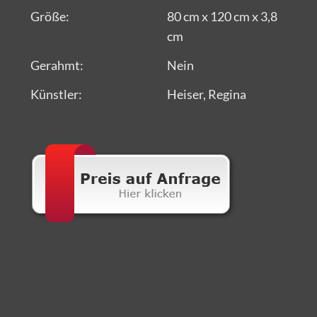
Größe:
80 cm x 120 cm x 3,8
cm
Gerahmt:
Nein
Künstler:
Heiser, Regina
Alle Kunstwerke von CRELALA Kunst sind zertifizierte
und handsignierte Unikate aus Künstlerhand.