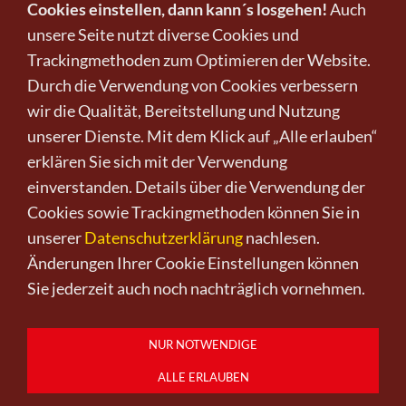
Cookies einstellen, dann kann´s losgehen!
Auch
unsere Seite nutzt diverse Cookies und
Trackingmethoden zum Optimieren der Website.
Infos zu Verkauf und Versand!
Durch die Verwendung von Cookies verbessern
wir die Qualität, Bereitstellung und Nutzung
KUNST KAUFEN BEI CRELALA
unserer Dienste. Mit dem Klick auf „Alle erlauben“
erklären Sie sich mit der Verwendung
einverstanden. Details über die Verwendung der
Cookies sowie Trackingmethoden können Sie in
unserer
Datenschutzerklärung
nachlesen.
Änderungen Ihrer Cookie Einstellungen können
Kunst kaufen
Kunst verkaufen
Kontakt
Wir
Newsletter
Datenschutz
Sie jederzeit auch noch nachträglich vornehmen.
Impressum
AGB
Widerruf
0151-21315985
D-64625 Bensheim
NUR NOTWENDIGE
ALLE ERLAUBEN