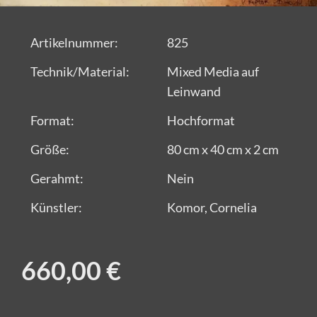
Artikelnummer:
825
Technik/Material:
Mixed Media auf
Leinwand
Format:
Hochformat
Größe:
80 cm x 40 cm x 2 cm
Gerahmt:
Nein
Künstler:
Komor, Cornelia
660,00 €
Alle Kunstwerke von CRELALA Kunst sind zertifizierte