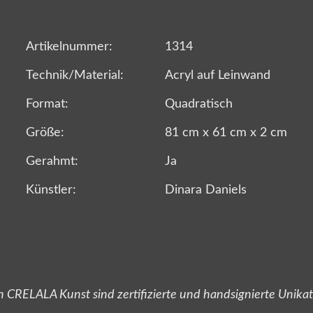
Artikelnummer:
1314
Technik/Material:
Acryl auf Leinwand
Format:
Quadratisch
Größe:
81 cm x 61 cm x 2 cm
Gerahmt:
Ja
Künstler:
Dinara Daniels
 CRELALA Kunst sind zertifizierte und handsignierte Unika