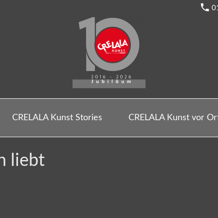
0
CRELALA Kunst Stories
CRELALA Kunst vor Or
 liebt