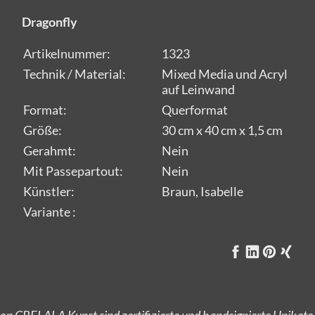
Dragonfly
Artikelnummer:
1323
Technik / Material:
Mixed Media und Acryl
auf Leinwand
Format:
Querformat
Größe:
30 cm x 40 cm x 1,5 cm
Gerahmt:
Nein
Mit Passepartout:
Nein
Künstler:
Braun, Isabelle
Variante :
on CRELALA Kunst sind zertifizierte und handsignierte Unikate