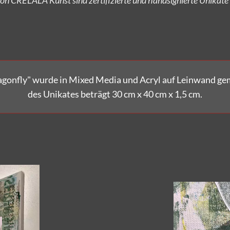
Versandkostenfrei bestellen!
gonfly" wurde in Mixed Media und Acryl auf Leinwand g
des Unikates beträgt 30 cm x 40 cm x 1,5 cm.