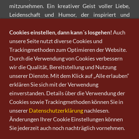
mitzunehmen. Ein kreativer Geist voller Liebe,
Leidenschaft und Humor, der inspiriert und
mitreißt und wert ist, dass man die Arbeit schätzt.
Ihre Bilder stehen für sich, und ihr Werk wächst
Cookies einstellen, dann kann´s losgehen!
Auch
unaufhaltsam.
unsere Seite nutzt diverse Cookies und
Trackingmethoden zum Optimieren der Website.
Durch die Verwendung von Cookies verbessern
Mehr Infos zu der Künstlerin finden Sie auf dem
wir die Qualität, Bereitstellung und Nutzung
Künstlerportrait von Mari Arp
!
unserer Dienste. Mit dem Klick auf „Alle erlauben“
Hier finden Sie weitere
Kunstwerke der
erklären Sie sich mit der Verwendung
Künstlerin Mari Arp
!
einverstanden. Details über die Verwendung der
Cookies sowie Trackingmethoden können Sie in
unserer
Datenschutzerklärung
nachlesen.
Änderungen Ihrer Cookie Einstellungen können
Sie jederzeit auch noch nachträglich vornehmen.