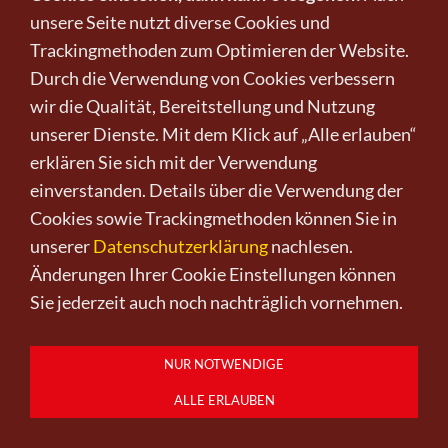
rücken. Wieviel Materie genügt, um zu erschaffen.
unsere Seite nutzt diverse Cookies und
Kostensparend? Gewinn versprechend. Ausgaben
Trackingmethoden zum Optimieren der Website.
deckend?
Durch die Verwendung von Cookies verbessern
wir die Qualität, Bereitstellung und Nutzung
unserer Dienste. Mit dem Klick auf „Alle erlauben“
Bei
Itamar Yehiel
ist das erste Blatt des Baumes
erklären Sie sich mit der Verwendung
gefallen. Das erste Blatt eines Astes…
einverstanden. Details über die Verwendung der
Wie eine Metapher für einen Wendepunkt des
Cookies sowie Trackingmethoden können Sie in
Lebens. - Ist noch etwas hinzuzufügen? Sind die
unserer
Datenschutzerklärung
nachlesen.
gesteckten Ziele erreicht? Ist die Zeit
Änderungen Ihrer Cookie Einstellungen können
überschritten? Das erste Blatt loslassen. Zur Ruhe
Sie jederzeit auch noch nachträglich vornehmen.
kommen. Durchatmen. Stille zulassen. Den Geist
freilassen. Ohne Hass, ohne böse Gedanken, ohne
NUR NOTWENDIGE
negative Schwingungen… auf dass ein neuer
Zyklus beginnen kann. - Einem neuen Frühling
ALLE ERLAUBEN
frischer Wind geschickt wird. Allem neues Leben