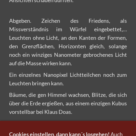
Abgeben. Zeichen des Friedens, als
Missverständnis im Würfel eingebettet,…
Leuchten ohne Licht, an den Kanten der Formen,
den Grenzflächen, Horizonten gleich, solange
noch ein winziges Nanometer gebrochenes Licht
auf die Masse wirken kann.
Ein einzelnes Nanopixel Lichtteilchen noch zum
Leuchten bringen kann.
Bäume, die gen Himmel wachsen, Blitze, die sich
über die Erde ergießen, aus einem einzigen Kubus
vorstellbar bei Klaus Doas.
Darf man sich die Frage stellen:
Wieviel ist
notwendig, um zu beleuchten, ins rechte Licht zu
Cookies einstellen, dann kann´s losgehen!
Auch