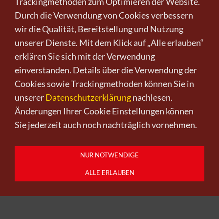
Trackingmethoden zum Optimieren der Website.
Suche nach besonderen Momenten, die auch das
Durch die Verwendung von Cookies verbessern
Leben Anderer zur Geltung kommen lassen. Und
wir die Qualität, Bereitstellung und Nutzung
genau solch einen Moment schenkt Dieter Nuhr
unserer Dienste. Mit dem Klick auf „Alle erlauben“
mit der Ausstellung Reisezeit - Zeitreisen.
erklären Sie sich mit der Verwendung
einverstanden. Details über die Verwendung der
Voller Ernsthaftigkeit, die über die Erinnerung und
Cookies sowie Trackingmethoden können Sie in
das Einfrieren von Momenten, also wertvoller
unserer
Datenschutzerklärung
nachlesen.
Zeit, nachsinnen, vor allem aber einladen zum
Änderungen Ihrer Cookie Einstellungen können
Staunen und Träumen. Zum Abtauchen in die
Sie jederzeit auch noch nachträglich vornehmen.
Arbeit eines Anderen, um aufzutauchen aus dem
Strudel der Zeit und zeitvergessen einfach nur zu
NUR NOTWENDIGE
genießen.
ALLE ERLAUBEN
Kunst kaufen
Kunst verkaufen
Kontakt
Wir
Newsletter
Datenschutz