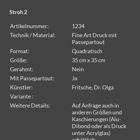
Stroh 2
Artikelnummer:
1234
Technik / Material:
Fine Art Druck mit
Passepartout
Format:
Quadratisch
Größe:
35 cm x 35 cm
Gerahmt:
Nein
Mit Passepartout:
Ja
Künstler:
Fritsche, Dr. Olga
Variante :
Weitere Details:
Auf Anfrage auch in
anderen Größen und
Kaschierungen (Alu-
Dibond oder als Druck
unter Acrylglas)
erhältlich