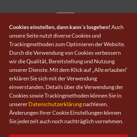
Cookies einstellen, dann kann´s losgehen!
Auch
unsere Seite nutzt diverse Cookies und
Trackingmethoden zum Optimieren der Website.
Infos zu Verkauf und Versand!
Durch die Verwendung von Cookies verbessern
wir die Qualität, Bereitstellung und Nutzung
KUNST KAUFEN BEI CRELALA
unserer Dienste. Mit dem Klick auf „Alle erlauben“
erklären Sie sich mit der Verwendung
einverstanden. Details über die Verwendung der
Cookies sowie Trackingmethoden können Sie in
unserer
Datenschutzerklärung
nachlesen.
Änderungen Ihrer Cookie Einstellungen können
Kunst kaufen
Kunst verkaufen
Kontakt
Wir
Newsletter
Datenschutz
Sie jederzeit auch noch nachträglich vornehmen.
Impressum
AGB
Widerruf
0151-21315985
D-64625 Bensheim