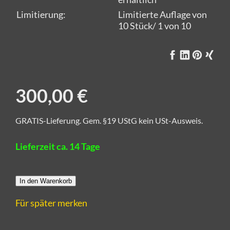
Limitierung:
Limitierte Auflage von
10 Stück/ 1 von 10
300,00 €
GRATIS-Lieferung. Gem. §19 UStG kein USt-Ausweis.
Lieferzeit ca. 14 Tage
In den Warenkorb
Für später merken
Alle Kunstwerke von CRELALA Kunst sind zertifizierte
und handsignierte Unikate aus Künstlerhand.