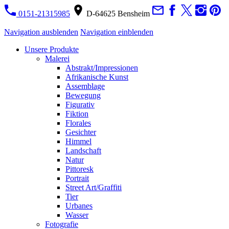
0151-21315985
D-64625 Bensheim
Navigation ausblenden
Navigation einblenden
Unsere Produkte
Malerei
Abstrakt/Impressionen
Afrikanische Kunst
Assemblage
Bewegung
Figurativ
Fiktion
Florales
Gesichter
Himmel
Landschaft
Natur
Pittoresk
Portrait
Street Art/Graffiti
Tier
Urbanes
Wasser
Fotografie