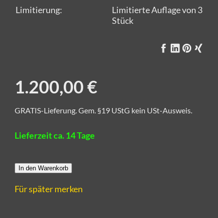
Limitierung:
Limitierte Auflage von 3
Stück
1.200,00 €
GRATIS-Lieferung. Gem. §19 UStG kein USt-Ausweis.
Lieferzeit ca. 14 Tage
In den Warenkorb
Für später merken
Alle Kunstwerke von CRELALA Kunst sind zertifizierte
und handsignierte Unikate aus Künstlerhand.