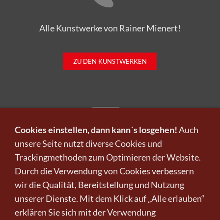
Alle Kunstwerke von Rainer Mienert!
ZU DEN KUNSTWERKEN
Cookies einstellen, dann kann´s losgehen!
Auch
unsere Seite nutzt diverse Cookies und
Trackingmethoden zum Optimieren der Website.
Infos zu Verkauf und Versand!
Durch die Verwendung von Cookies verbessern
wir die Qualität, Bereitstellung und Nutzung
KUNST KAUFEN BEI CRELALA
unserer Dienste. Mit dem Klick auf „Alle erlauben“
erklären Sie sich mit der Verwendung