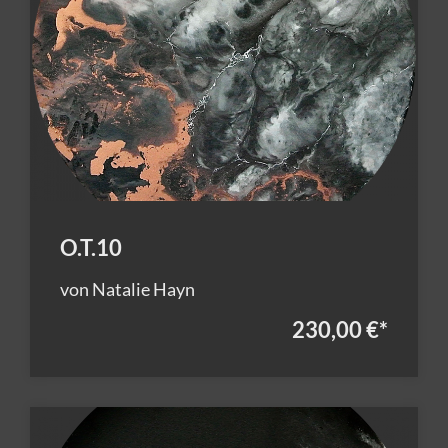
O.T.10
von Natalie Hayn
230,00 €
*