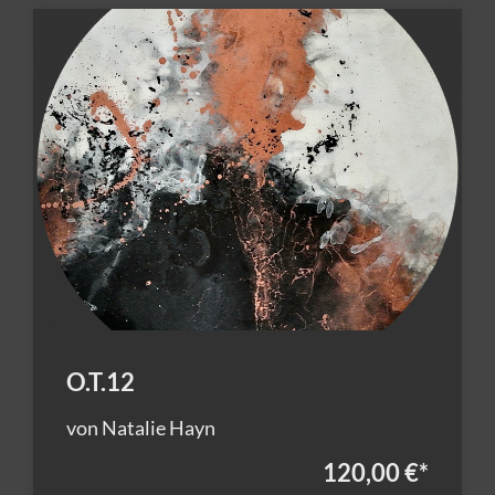
O.T.12
von Natalie Hayn
120,00 €
*