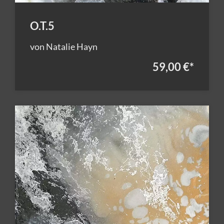
O.T.5
von Natalie Hayn
59,00 €
*