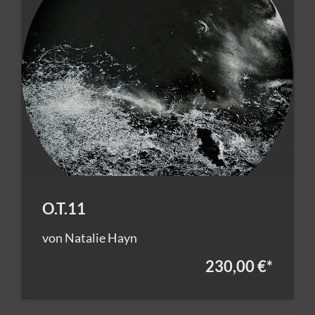
O.T.11
von Natalie Hayn
230,00 €
*