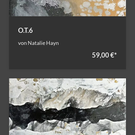
O.T.6
von Natalie Hayn
59,00 €
*