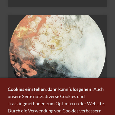
Cookies einstellen, dann kann´s losgehen!
Auch
unsere Seite nutzt diverse Cookies und
O.T.13
Trackingmethoden zum Optimieren der Website.
Durch die Verwendung von Cookies verbessern
von Natalie Hayn