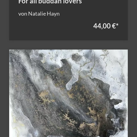
For all buddah lovers
von Natalie Hayn
44,00 €
*