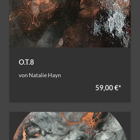
O.T.8
von Natalie Hayn
59,00 €
*