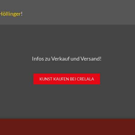
Höllinger
!
Infos zu Verkauf und Versand!
KUNST KAUFEN BEI CRELALA
derruf