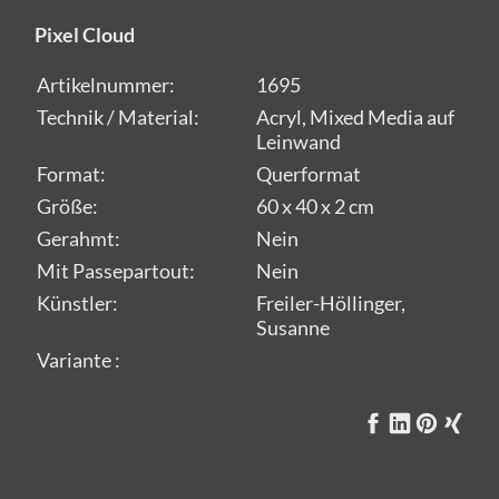
Pixel Cloud
Artikelnummer:
1695
Technik / Material:
Acryl, Mixed Media auf
Leinwand
Format:
Querformat
Größe:
60 x 40 x 2 cm
Gerahmt:
Nein
Mit Passepartout:
Nein
Künstler:
Freiler-Höllinger,
Susanne
Variante :
on CRELALA Kunst sind zertifizierte und handsignierte Unikate