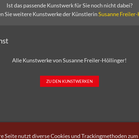
Ist das passende Kunstwerk für Sie noch nicht dabei?
en Sie weitere Kunstwerke der Künstlerin
Susanne Freiler-
nst
Alle Kunstwerke von Susanne Freiler-Höllinger!
ZU DEN KUNSTWERKEN
 kaufen
Kunst verkaufen
Kontakt
Wir
Newsletter
Datenschutz
Impressum
AGB
Wi
e Seite nutzt diverse Cookies und Trackingmethoden zum
0151-21315985
D-64625 Bensheim