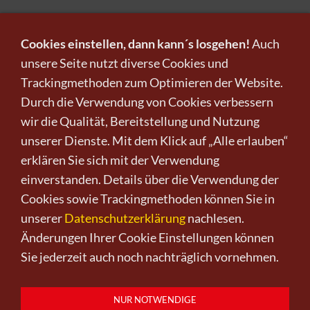
Cookies einstellen, dann kann´s losgehen!
Auch
unsere Seite nutzt diverse Cookies und
Trackingmethoden zum Optimieren der Website.
Infos zu Verkauf und Versand!
Durch die Verwendung von Cookies verbessern
wir die Qualität, Bereitstellung und Nutzung
KUNST KAUFEN BEI CRELALA
unserer Dienste. Mit dem Klick auf „Alle erlauben“
erklären Sie sich mit der Verwendung
einverstanden. Details über die Verwendung der
Cookies sowie Trackingmethoden können Sie in
unserer
Datenschutzerklärung
nachlesen.
Änderungen Ihrer Cookie Einstellungen können
Kunst kaufen
Kunst verkaufen
Kontakt
Wir
Newsletter
Datenschutz
Sie jederzeit auch noch nachträglich vornehmen.
Impressum
AGB
Widerruf
0151-21315985
D-64625 Bensheim
NUR NOTWENDIGE