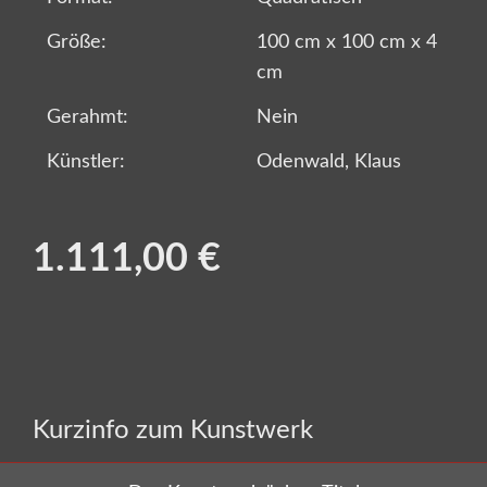
Größe:
100 cm x 100 cm x 4
cm
Gerahmt:
Nein
Künstler:
Odenwald, Klaus
1.111,00 €
Alle Kunstwerke von CRELALA Kunst sind
Kurzinfo zum Kunstwerk
zertifizierte und handsignierte Unikate aus
Künstlerhand.