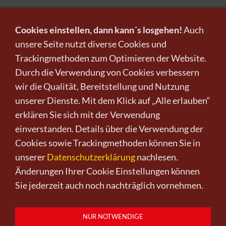
Cookies einstellen, dann kann´s losgehen!
Auch
unsere Seite nutzt diverse Cookies und
Trackingmethoden zum Optimieren der Website.
Infos zu Verkauf und Versand!
Durch die Verwendung von Cookies verbessern
wir die Qualität, Bereitstellung und Nutzung
KUNST KAUFEN BEI CRELALA
unserer Dienste. Mit dem Klick auf „Alle erlauben“
erklären Sie sich mit der Verwendung
einverstanden. Details über die Verwendung der
Cookies sowie Trackingmethoden können Sie in
unserer
Datenschutzerklärung
nachlesen.
Änderungen Ihrer Cookie Einstellungen können
Kunst kaufen
Kunst verkaufen
Kontakt
Wir
Newsletter
Datenschutz
Sie jederzeit auch noch nachträglich vornehmen.
Impressum
AGB
Widerruf
0151-21315985
D-64625 Bensheim
NUR NOTWENDIGE