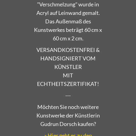
Acryl auf Leinwand gemalt.
Das Außenmaß des
Kunstwerkes beträgt 60 cm x
60 cm x 2 cm.
VERSANDKOSTENFREI &
HANDSIGNIERT VOM
KÜNSTLER
MIT
ECHTHEITSZERTIFIKAT!
---
Möchten Sie noch weitere
Kunstwerke der Künstlerin
Gudrun Dorsch kaufen?
» Hier geht es zu den