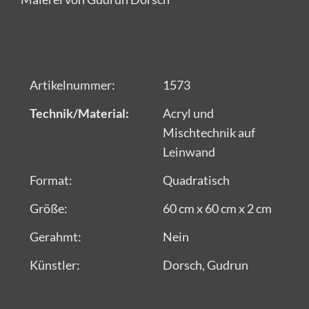
Artikelnummer:
1573
Technik/Material:
Acryl und
Mischtechnik auf
Leinwand
Format:
Quadratisch
Größe:
60 cm x 60 cm x 2 cm
Gerahmt:
Nein
Künstler:
Dorsch, Gudrun
Alle Kunstwerke von CRELALA Kunst sind