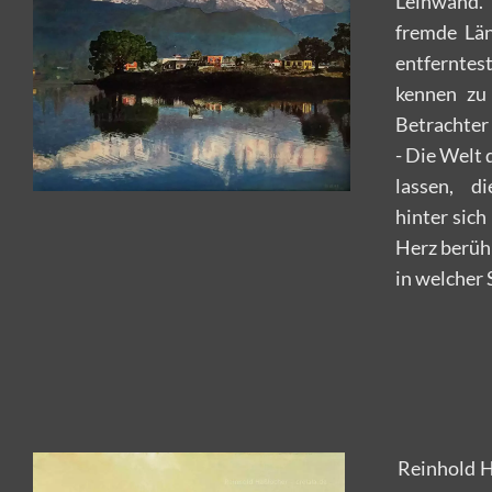
Leinwand.
fremde Län
entfernt
kennen zu
Betrachter
- Die Welt 
lassen, d
hinter sich
Herz berühr
in welcher 
Reinhold H