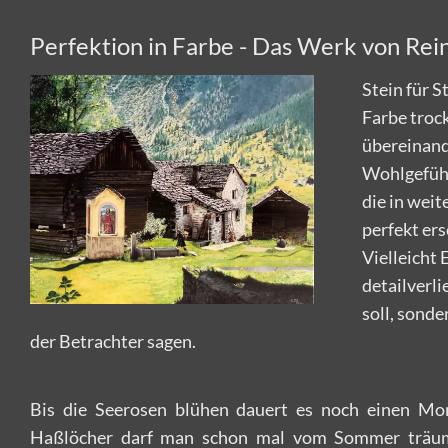
Perfektion in Farbe - Das Werk von Reinh
Stein für S
Farbe trock
übereinand
Wohlgefüh
die in weit
perfekt ers
Vielleicht
detailverli
soll, sonde
der Betrachter sagen.
Bis die Seerosen blühen dauert es noch einen Mo
Haßlöcher darf man schon mal vom Sommer träum