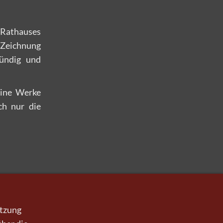
 Rathauses
Zeichnung
ründig und
eine Werke
ch nur die
utzung
derruf