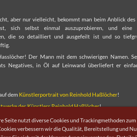
icht, aber nur vielleicht, bekommt man beim Anblick des
st, sich selbst einmal auszuprobieren, und eine 
en, die so detailliert und ausgefeilt ist und so tiefg
ftig.
Hasslöcher! Der Mann mit dem schwierigen Namen. S
ts Negatives, in Öl auf Leinwand überliefert er einfa
 auf dem
Künstlerportrait von Reinhold Haßlöcher
!
twerke des Künstlers Reinhold Haßlöcher
!
e Seite nutzt diverse Cookies und Trackingmethoden zum
okies verbessern wir die Qualität, Bereitstellung und N
 kaufen
Kunst verkaufen
Kontakt
Wir
Newsletter
Datenschutz
Impressum
AGB
Wi