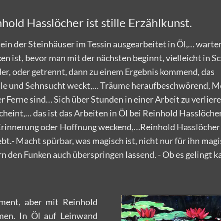
old Hasslöcher ist stille Erzählkunst.
tein der Steinhäuser im Tessin ausgearbeitet in Öl,… warten
en ist, bevor man mit der nächsten beginnt, vielleicht in S
er, oder getrennt, dann zu einem Ergebnis kommend, das
le und Sehnsucht weckt,… Träume heraufbeschwörend, 
er Ferne sind… Sich über Stunden in einer Arbeit zu verliere
cheint,… das ist das Arbeiten in Öl bei Reinhold Hasslöcher.
 Erinnerung oder Hoffnung weckend,…Reinhold Hasslöcher 
ebt.- Macht spürbar, was magisch ist, nicht nur für ihn magi
rn den Funken auch überspringen lassend. - Ob es gelingt k
ment, aber mit Reinhold
en. In Öl auf Leinwand