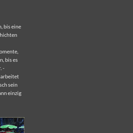
, bis eine
chichten
Momente,
n, bis es
 -
arbeitet
sch sein
ann einzig