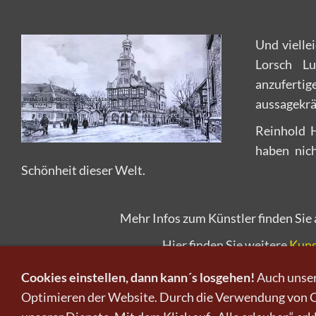
Und vielle
Lorsch Lu
anzufertig
aussagekrä
Reinhold 
haben nich
Schönheit dieser Welt.
Mehr Infos zum Künstler finden Sie
Hier finden Sie weitere
Kuns
Cookies einstellen, dann kann´s losgehen!
Auch unser
Optimieren der Website. Durch die Verwendung von Co
Kunst