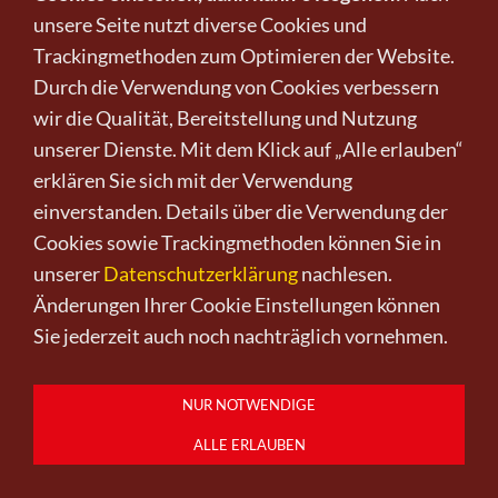
überzogenen Steinen wie ein Sinnbild dafür, dass
unsere Seite nutzt diverse Cookies und
das Weiche auch den härtesten Stein bezwingen
Trackingmethoden zum Optimieren der Website.
kann. (Vielleicht.)
Durch die Verwendung von Cookies verbessern
Was Viele nur als Kinderspielerei betrachten, das
wir die Qualität, Bereitstellung und Nutzung
Aufheben und Sammeln von Steinen, sich darüber
unserer Dienste. Mit dem Klick auf „Alle erlauben“
Kenntnisse erwerben zu wollen und die Namen
erklären Sie sich mit der Verwendung
kennen zu wollen, um zu erkennen, ob es sich
einverstanden. Details über die Verwendung der
wirklich um den Stein handelt, den man
Cookies sowie Trackingmethoden können Sie in
beschreibt, ist eine nicht zu unterschätzende
unserer
Datenschutzerklärung
nachlesen.
Herausforderung.
Änderungen Ihrer Cookie Einstellungen können
Sie jederzeit auch noch nachträglich vornehmen.
Die Welt ist so vielfältig, die Varietäten der
materiellen Erscheinungsformen so reichlich, dass
NUR NOTWENDIGE
erst genaue Labor-Analytik eine exakte
Klassifizierung liefern kann. Ob es sich um eine
ALLE ERLAUBEN
neue Schöpfung handelt, angelehnt an alte Daten,