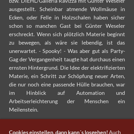
bzw. DIEHL/Galleria Ravizza mit Günter Weseler
ausgestellt. Scheinbar atmende Wollmäuse in
Ecken, oder Felle in Holzschalen haben sicher
schon so manchen Gast bei Günter Weseler
erschreckt. Wenn sich plötzlich Materie beginnt
zu bewegen, als wäre sie lebendig, ist das
unerwartet. - Spooky! - Was aber gut als Party-
Gag der Vergangenheit taugte hat durchaus einen
ernsten Hintergrund. Die Idee der elektrifizierten
Materie, ein Schritt zur Schöpfung neuer Arten,
die nur noch eine passende Hülle brauchen, war
im Hinblick auf Automation und
Arbeitserleichterung der Menschen ein
Meilenstein.
Im übertragenen, metaphorischen Sinn ist sein
atmender Pelz zwischen zwei von Flechten
Cookies einstellen, dann kann´s losgehen!
Auch