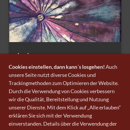
Loslassen
Cookies einstellen, dann kann´s losgehen!
Auch
von Peggy Norbisrath
unsere Seite nutzt diverse Cookies und
119,00 €
*
Trackingmethoden zum Optimieren der Website.
Durch die Verwendung von Cookies verbessern
wir die Qualität, Bereitstellung und Nutzung
* Endpreis inkl. Versand. Gem. §19 UStG kein USt-
unserer Dienste. Mit dem Klick auf „Alle erlauben“
Ausweis.
erklären Sie sich mit der Verwendung
einverstanden. Details über die Verwendung der