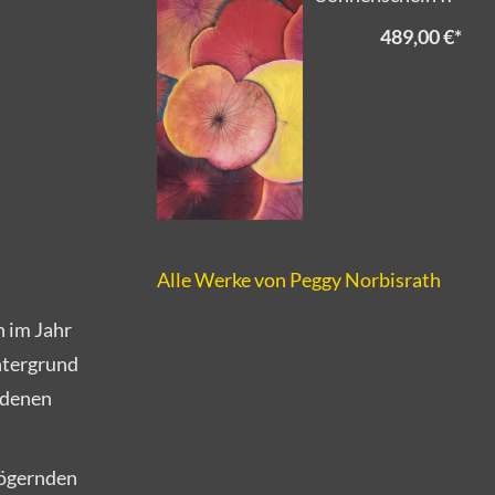
489,00 €
*
Alle Werke von Peggy Norbisrath
h im Jahr
ntergrund
andenen
zögernden