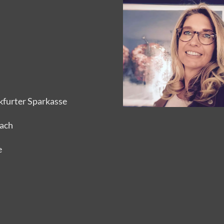
furter Sparkasse
bach
e