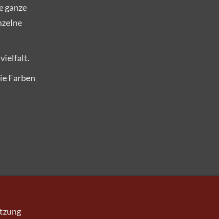
e ganze
nzelne
ielfalt.
die Farben
utzung