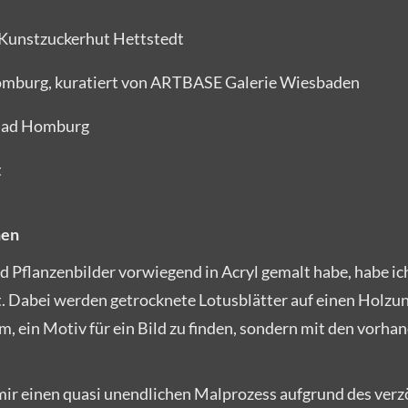
t Kunstzuckerhut Hettstedt
Homburg, kuratiert von ARTBASE Galerie Wiesbaden
 Bad Homburg
t
nen
nd Pflanzenbilder vorwiegend in Acryl gemalt habe, habe ic
t. Dabei werden getrocknete Lotusblätter auf einen Holzu
m, ein Motiv für ein Bild zu finden, sondern mit den vorh
 mir einen quasi unendlichen Malprozess aufgrund des ver