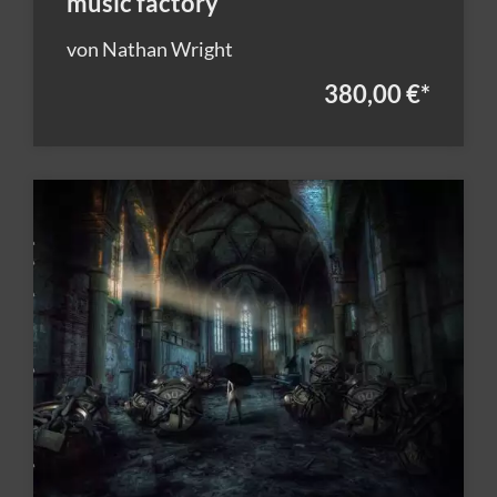
music factory
von Nathan Wright
380,00 €
*