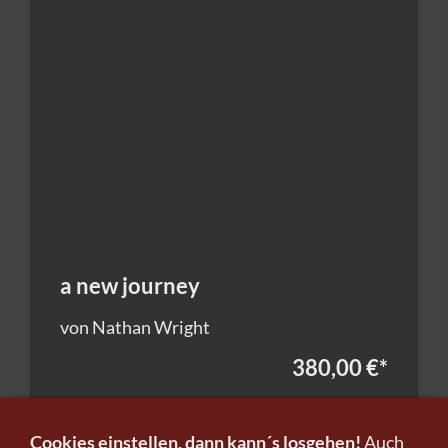
a new journey
von Nathan Wright
380,00 €
*
Cookies einstellen, dann kann´s losgehen!
Auch