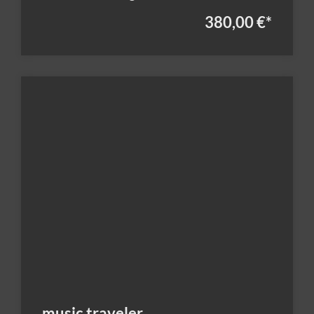
380,00 €
*
music traveler