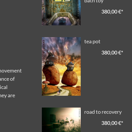
bath toy
380,00 €
*
tea pot
380,00 €
*
e movement
ance of
ical
hey are
road to recovery
380,00 €
*