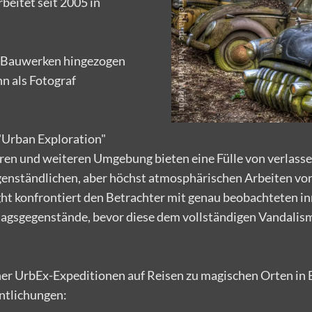
beitet seit 2005 in
en Bauwerken hingezogen
hn als Fotograf
"Urban Exploration"
eren und weiteren Umgebung bieten eine Fülle von verlass
genständlichen, aber höchst atmosphärischen Arbeiten vo
t konfrontiert den Betrachter mit genau beobachteten i
ltagsgegenstände, bevor diese dem vollständigen Vandalis
ner UrbEx-Expeditionen auf Reisen zu magischen Orten in
ntlichungen: