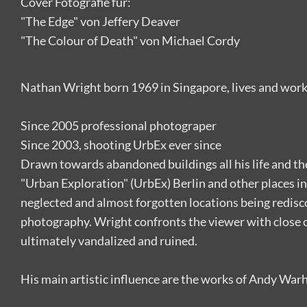
Cover Fotografie für:
"The Edge" von Jeffery Deaver
"The Colour of Death" von Michael Cordy
Nathan Wright born 1969 in Singapore, lives and works
Since 2005 professional photograper
Since 2003, shooting UrbEx ever since
Drawn towards abandoned buildings all his life and t
"Urban Exploration" (UrbEx) Berlin and other places i
neglected and almost forgotten locations being redis
photography. Wright confronts the viewer with close ob
ultimately vandalized and ruined.
His main artistic influence are the works of Andy Warh