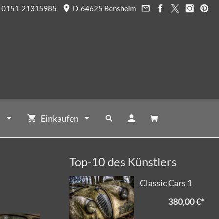
0151-21315985
D-64625 Bensheim
t
Einkaufen
Top-10 des Künstlers
Classic Cars 1
380,00 €
*