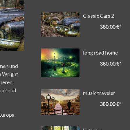
Classic Cars 2
380,00 €
*
long road home
380,00 €
*
enen und
n Wright
nneren
mus und
music traveler
380,00 €
*
 Europa