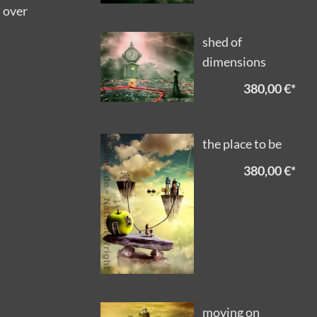
l over
shed of
dimensions
380,00 €
*
the place to be
380,00 €
*
moving on