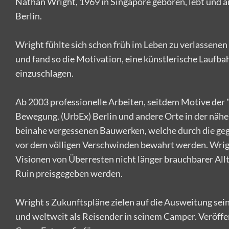
Nathan Wright, 1969 in Singapore geboren, lebt und ar
Berlin.
Wright fühlte sich schon früh im Leben zu verlassen
und fand so die Motivation, eine künstlerische Laufba
einzuschlagen.
Ab 2003 professionelle Arbeiten, seitdem Motive der 
Bewegung. (UrbEx) Berlin und andere Orte in der näh
beinahe vergessenen Bauwerken, welche durch die ge
vor dem völligen Verschwinden bewahrt werden. Wrigh
Visionen von Überresten nicht länger brauchbarer Al
Ruin preisgegeben werden.
Wright s Zukunftspläne zielen auf die Ausweitung sei
und weltweit als Reisender in seinem Camper. Veröffe