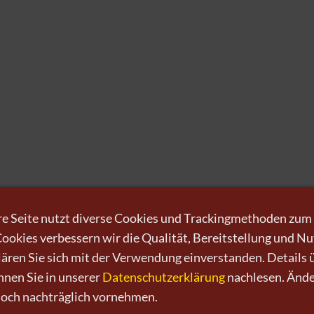
e Seite nutzt diverse Cookies und Trackingmethoden zum
okies verbessern wir die Qualität, Bereitstellung und N
 kaufen
Kunst verkaufen
Kontakt
Wir
Newsletter
Datenschutz
Impressum
AGB
Wi
klären Sie sich mit der Verwendung einverstanden. Details 
nen Sie in unserer
Datenschutzerklärung
nachlesen. Änd
0151-21315985
D-64625 Bensheim
 noch nachträglich vornehmen.