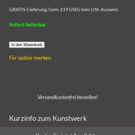
GRATIS-Lieferung. Gem. §19 UStG kein USt-Ausweis.
Sofort lieferbar
In den Warenkorb
Für später merken
Alle Kunstwerke von CRELALA Kunst sind zertifizierte
und handsignierte Unikate aus Künstlerhand.
Versandkostenfrei bestellen!
Kurzinfo zum Kunstwerk