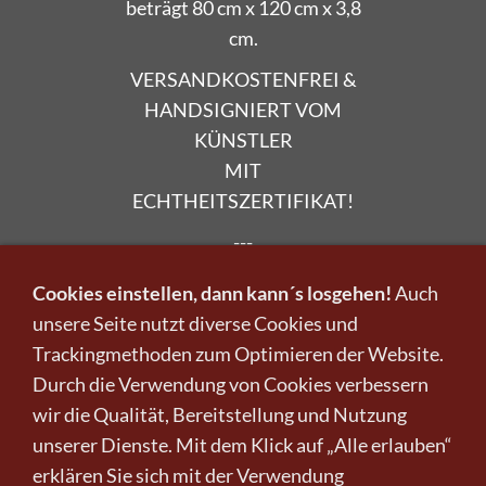
beträgt 80 cm x 120 cm x 3,8
cm.
VERSANDKOSTENFREI &
HANDSIGNIERT VOM
KÜNSTLER
MIT
ECHTHEITSZERTIFIKAT!
---
Möchten Sie noch weitere
Cookies einstellen, dann kann´s losgehen!
Auch
Kunstwerke der Künstlerin
unsere Seite nutzt diverse Cookies und
Dinara Daniel kaufen?
Trackingmethoden zum Optimieren der Website.
Durch die Verwendung von Cookies verbessern
» Hier geht es zu den
wir die Qualität, Bereitstellung und Nutzung
Kunstwerken
unserer Dienste. Mit dem Klick auf „Alle erlauben“
» Hier geht es zum
erklären Sie sich mit der Verwendung