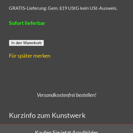
GRATIS-Lieferung. Gem. §19 UStG kein USt-Ausweis.
Sofort lieferbar
In den Warenkorb
Für später merken
Alle Kunstwerke von CRELALA Kunst sind zertifizierte
und handsignierte Unikate aus Künstlerhand.
Versandkostenfrei bestellen!
Kurzinfo zum Kunstwerk
Kaufen Sie jetzt Acrylbilder