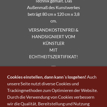
Technik gemalt. Das
Außenmaß des Kunstwerkes
beträgt 80 cm x 120 cm x 3,8
cm.
VERSANDKOSTENFREI &
HANDSIGNIERT VOM
KÜNSTLER
MIT
ECHTHEITSZERTIFIKAT!
---
Möchten Sie noch weitere
Cookies einstellen, dann kann´s losgehen!
Auch
Kunstwerke der Künstlerin
unsere Seite nutzt diverse Cookies und
Dinara Daniel kaufen?
Trackingmethoden zum Optimieren der Website.
Durch die Verwendung von Cookies verbessern
» Hier geht es zu den
wir die Qualität, Bereitstellung und Nutzung
Kunstwerken