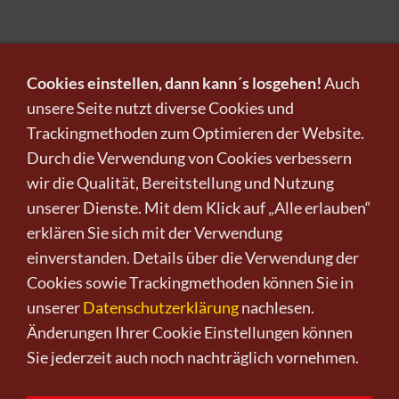
Cookies einstellen, dann kann´s losgehen!
Auch
unsere Seite nutzt diverse Cookies und
Trackingmethoden zum Optimieren der Website.
Durch die Verwendung von Cookies verbessern
Infos zu Verkauf und Versand!
wir die Qualität, Bereitstellung und Nutzung
unserer Dienste. Mit dem Klick auf „Alle erlauben“
KUNST KAUFEN BEI CRELALA
erklären Sie sich mit der Verwendung
einverstanden. Details über die Verwendung der
Cookies sowie Trackingmethoden können Sie in
unserer
Datenschutzerklärung
nachlesen.
Änderungen Ihrer Cookie Einstellungen können
Sie jederzeit auch noch nachträglich vornehmen.
Kunst kaufen
Kunst verkaufen
Kontakt
Wir
Newsletter
Datenschutz
Impressum
AGB
Widerruf