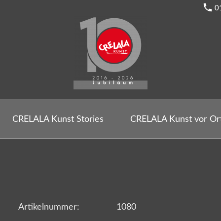
0
CRELALA Kunst Stories
CRELALA Kunst vor Or
Artikelnummer:
1080